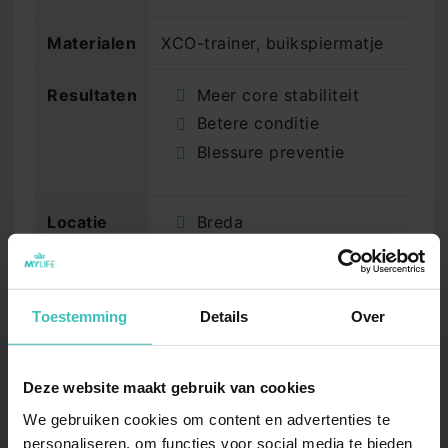
Materialen
XCO-trainer, buikspiermatje
Resultaten
Meer core stabiliteit
Betere conditie
Blessure preventie
Locatie
Breda
Doetinchem
Drunen
Hendrik-Ido-Ambacht
Toestemming
Details
Over
Hoofddorp
Rotterdam Terbregge
Deze website maakt gebruik van cookies
Wageningen
We gebruiken cookies om content en advertenties te
Heemskerk
personaliseren, om functies voor social media te bieden