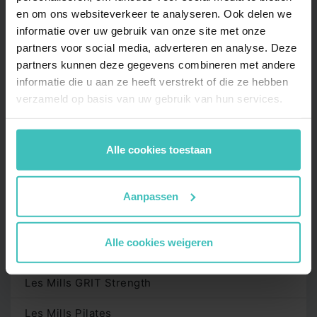
Tilburg
en om ons websiteverkeer te analyseren. Ook delen we
informatie over uw gebruik van onze site met onze
partners voor social media, adverteren en analyse. Deze
partners kunnen deze gegevens combineren met andere
informatie die u aan ze heeft verstrekt of die ze hebben
MYLIFE LESSEN
verzameld op basis van uw gebruik van hun services.
BodyBalance
Alle cookies toestaan
BodyCombat
BodyPump
Aanpassen
Functioneel Trainen
Alle cookies weigeren
Hatha Yoga
Les Mills GRIT Strength
Les Mills Pilates