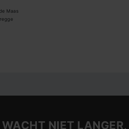
 de Maas
regge
WACHT NIET LANGER,