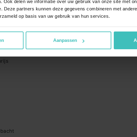
. Ook delen we informatie over uw gebruik van onze site met on
MyLife Goes
e. Deze partners kunnen deze gegevens combineren met andere i
a
MyLife Heemskerk
erzameld op basis van uw gebruik van hun services.
MyLife Hendrik-Ido-Amba
en
Aanpassen
A
oepslessen
rijs
mbacht