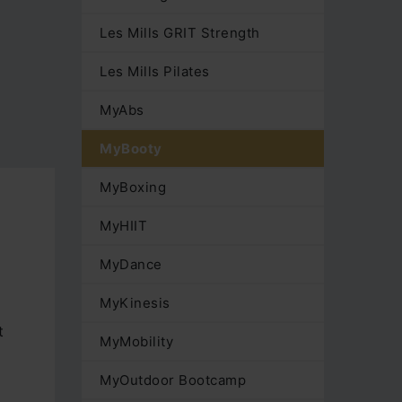
Les Mills GRIT Strength
Les Mills Pilates
MyAbs
MyBooty
MyBoxing
MyHIIT
MyDance
MyKinesis
t
MyMobility
MyOutdoor Bootcamp