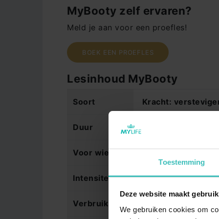
MyBooty zelf ervaren?
Meld je aan voor een proefles!
BOEK EEN PROEFLES
Lesinhoud MyBooty
LEDEN INFORMATIE
GROE
Soort
Kracht: verstevige
Abonnementen
BodyP
Duur
30 minuten
Begeleiding op maat
MyPilat
Lesrooster & Reserveren
Hatha 
Voor wie
Volwassenen(18+) &
Over Mylife
Les Mill
Toestemming
MyLife Webshop
MyZum
Intensiteit
Gemiddelde intensit
Friends & Family Programma
MySha
Deze website maakt gebruik
Verbruik
Gemiddeld 300 Kcal
Bedrijfsfitness
Yin Yog
We gebruiken cookies om cont