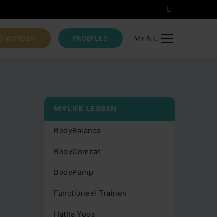
ID WORDEN
PROEFLES
MENU
MYLIFE LESSEN
BodyBalance
BodyCombat
BodyPump
Functioneel Trainen
Hatha Yoga