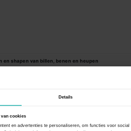
PSLESSEN
LOCATIES
n en shapen van billen, benen en heupen
ump
MyLife Berkel
es
MyLife Breda
Yoga
MyLife Brielle
 ouderen (55+)
s Pilates
MyLife Diemen
Details
ba
MyLife Doetinchem
eit
pe
MyLife Dronten
 van cookies
a
MyLife Drunen
ent en advertenties te personaliseren, om functies voor social