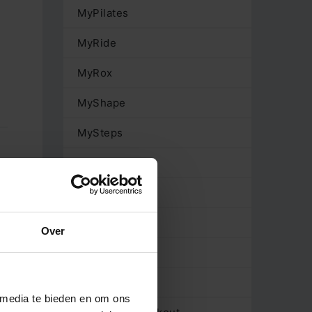
MyPilates
MyRide
MyRox
MyShape
MySteps
MyLife Hoofddorp
MySkill
MyLife Mill
MyVitality
MyLife Oostvoorne
MyYoga
MyLife Purmerend
Over
MyLife Rotterdam aan de Maas
MyZumba
MyLife Rotterdam Terbregge
RPM
MyLife Terborg
 media te bieden en om ons