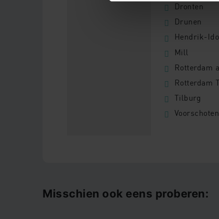
Dronten
Contactformulier
Drunen
Vacatures & Stages
Hendrik-Id
Mill
FAQ
Rotterdam 
Algemene voorwaarden
Rotterdam 
Tilburg
Voorschoten
Misschien ook eens proberen: