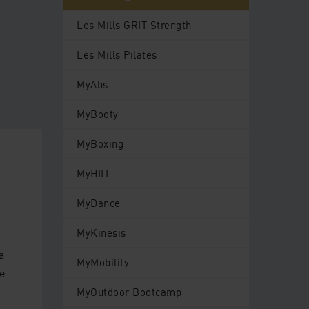
Les Mills GRIT Strength
Les Mills Pilates
MyAbs
MyBooty
MyBoxing
MyHIIT
MyDance
MyKinesis
a
MyMobility
e
MyOutdoor Bootcamp