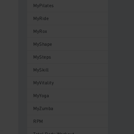
MyPilates
n
MyRide
MyRox
MyShape
MySteps
MySkill
MyVitality
MyYoga
MyZumba
RPM