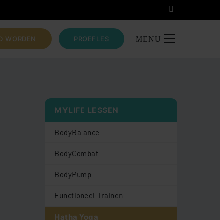
ID WORDEN
PROEFLES
MENU
MYLIFE LESSEN
BodyBalance
BodyCombat
BodyPump
Functioneel Trainen
Hatha Yoga