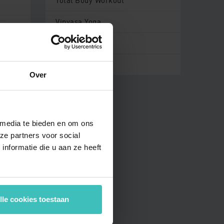
Total Body Workout
Vinyasa Yoga
MyLife Hoofddorp
MyLife Mill
XCORE
MyLife Oostvoorne
Yin Yoga
MyLife Purmerend
Over
MyLife Rotterdam aan de Maas
MyLife Rotterdam Terbregge
MyLife Terborg
 media te bieden en om ons
ze partners voor social
MyLife Tilburg
nformatie die u aan ze heeft
MyLife Velp
cht
MyLife Voorschoten
MyLife Wageningen
lle cookies toestaan