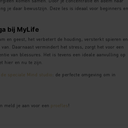
nergieën komen samen. Door je concentratie en adem naar
eng je daar bewustzijn. Deze les is ideaal voor beginners e
a bij MyLife
am en geest, het verbetert de houding, versterkt spieren en
r van. Daarnaast vermindert het stress, zorgt het voor een
entie van blessures. Het is tevens een ideale aanvulling op
 hier en nu te zijn.
n
de speciale Mind studio
: de perfecte omgeving om in
n meld je aan voor een
proefles
!