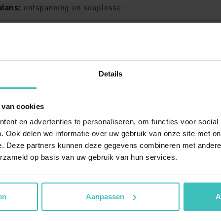
PSLESSEN
LOCATIES
balans:
ontspanning en souplesse
ump
MyLife Berkel
es
MyLife Breda
Yoga
MyLife Brielle
) & ouderen (55+)
s Pilates
MyLife Diemen
Details
ba
MyLife Doetinchem
pe
MyLife Dronten
 van cookies
Kcal
a
MyLife Drunen
ent en advertenties te personaliseren, om functies voor social
. Ook delen we informatie over uw gebruik van onze site met on
MyLife Goes
e. Deze partners kunnen deze gegevens combineren met andere i
a
MyLife Heemskerk
erzameld op basis van uw gebruik van hun services.
iteit
MyLife Hendrik-Ido-Amba
m en ontspannen
en
Aanpassen
A
oepslessen
odenrijs