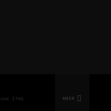
MEER
tures
FAQ