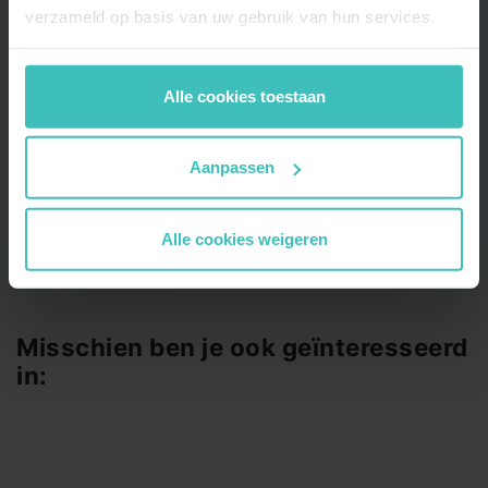
Hoofddorp
verzameld op basis van uw gebruik van hun services.
Mill
Rotterdam Terbregge
Alle cookies toestaan
Tilburg
Velp
Voorschoten
Aanpassen
Wageningen
Alle cookies weigeren
Misschien ben je ook geïnteresseerd
in: