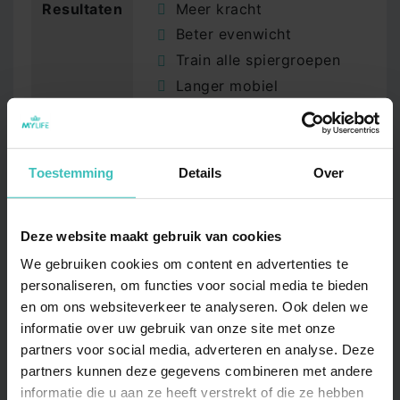
Resultaten
Meer kracht
Beter evenwicht
Train alle spiergroepen
Langer mobiel
Fitter
Meer energie
Toestemming
Details
Over
Locatie
Berkel en Rodenrijs
Breda
Deze website maakt gebruik van cookies
Brielle
We gebruiken cookies om content en advertenties te
Diemen
personaliseren, om functies voor social media te bieden
Doetinchem
en om ons websiteverkeer te analyseren. Ook delen we
Drunen
informatie over uw gebruik van onze site met onze
partners voor social media, adverteren en analyse. Deze
Goes
partners kunnen deze gegevens combineren met andere
Heemskerk
informatie die u aan ze heeft verstrekt of die ze hebben