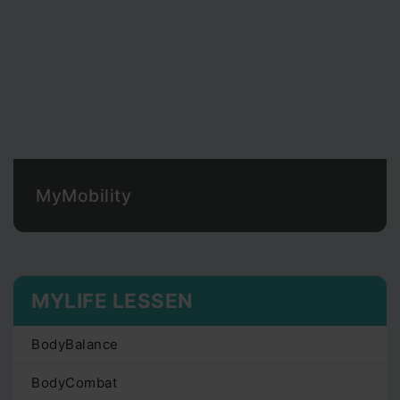
MyMobility
MYLIFE LESSEN
BodyBalance
BodyCombat