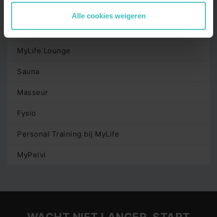
Kinderoppas
Alle cookies weigeren
MyLife app
MyLife Lounge
Sauna
Masseur
Fysio
Personal Training bij MyLife
MyPelvi
WACHT NIET LANGER, START