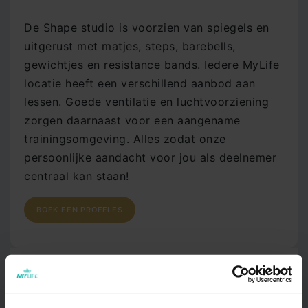
De Shape studio is voorzien van spiegels en
uitgerust met matjes, steps, barebells,
gewichtjes en resistance bands. Iedere MyLife
locatie heeft een verschillend aanbod aan
lessen. Goede ventilatie en luchtvoorziening
zorgen daarnaast voor een aangename
trainingsomgeving. Alles zodat onze
persoonlijke aandacht voor jou als deelnemer
centraal kan staan!
BOEK EEN PROEFLES
Share this page: