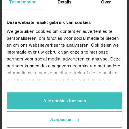
Toestemming
Details
Over
Deze website maakt gebruik van cookies
We gebruiken cookies om content en advertenties te
ALLE FACILITEITEN
personaliseren, om functies voor social media te bieden
en om ons websiteverkeer te analyseren. Ook delen we
BioCircuit
informatie over uw gebruik van onze site met onze
partners voor social media, adverteren en analyse. Deze
Milon Cirkel
partners kunnen deze gegevens combineren met andere
MyCoach begeleiding
informatie die u aan ze heeft verstrekt of die ze hebben
verzameld op basis van uw gebruik van hun services.
Shape studio
Mind studio – Yoga & Pilates
Alle cookies toestaan
Cycle studio
Aanpassen
InBody Analyzer