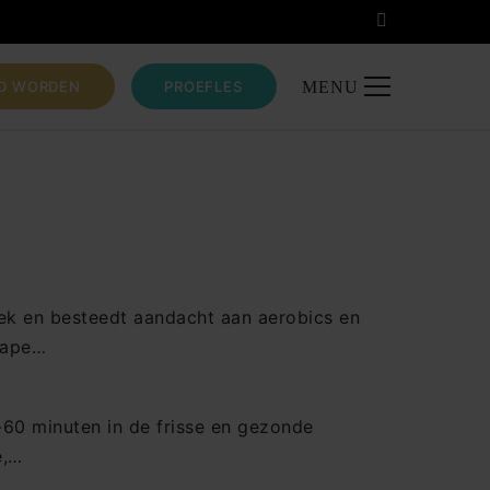
ID WORDEN
PROEFLES
MENU
tek en besteedt aandacht aan aerobics en
hape…
60 minuten in de frisse en gezonde
e,…