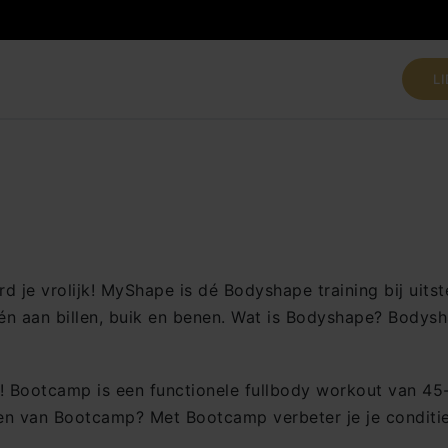
L
je vrolijk! MyShape is dé Bodyshape training bij uits
én aan billen, buik en benen. Wat is Bodyshape? Bodys
 Bootcamp is een functionele fullbody workout van 45-
len van Bootcamp? Met Bootcamp verbeter je je conditi