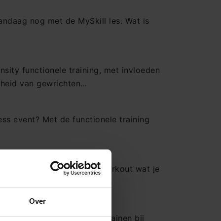
vandaag nog met de MySkill les. Wat is
ity functionele training, met invloeden
lheid van gewrichten…
ess event? Met de functionele training
MyLife Hoofddorp
MyLife Mill
itdaging? Dan is een HITT workout wat je
MyLife Oostvoorne
MyLife Purmerend
Over
MyLife Rotterdam aan de Maas
rainen? Dan is Functioneel Trainen bij