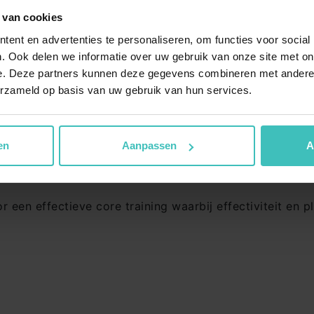
ctioneel Trainen?…
pe
MyLife Dronten
 van cookies
a
MyLife Drunen
ent en advertenties te personaliseren, om functies voor social
. Ook delen we informatie over uw gebruik van onze site met on
MyLife Goes
toffe high energy workout geïnspireerd op Oosterse 
e. Deze partners kunnen deze gegevens combineren met andere i
YCOMBAT™ krijg je in no time een geweldige conditie 
a
MyLife Heemskerk
erzameld op basis van uw gebruik van hun services.
MyLife Hendrik-Ido-Amba
s nog steeds favoriet bij sportieve dansers. Als je een
en
Aanpassen
A
iek, de makkelijk te volgen dans-…
oepslessen
 een effectieve core training waarbij effectiviteit en 