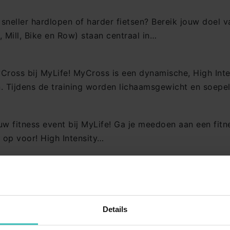
 sneller hardlopen of harder fietsen? Bereik jouw doel 
, Mill, Bike en Row) staan centraal in…
oss bij MyLife! MyCross is een dynamische, High Intens
n. Tijdens de training worden lichaamsgewicht en soepe
uw fitness event bij MyLife! Ga je meedoen aan een fitn
PSLESSEN
LOCATIES
 op voor! High Intensity…
ump
MyLife Berkel
es
MyLife Breda
in jouw trainingsschema of ben je toe aan een nieuwe u
oor High…
Yoga
MyLife Brielle
s Pilates
MyLife Diemen
Details
ba
MyLife Doetinchem
euwe uitdaging in je training en wil je je hele lichaam t