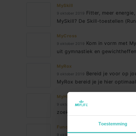
MySkill
Fitter, meer energie,
9 oktober 2019
MySkill? De Skill-toestellen (Run
MyCross
Kom in vorm met MyCr
9 oktober 2019
uit gymnastiek en gewichtheffe
MyRox
Bereid je voor op jo
9 oktober 2019
LEDEN INFORMATIE
GROE
MyRox bereid je je hier optimaal
Abonnementen
BodyP
MyHIIT
Begeleiding op maat
MyPilat
Wil je meer plezier 
9 oktober 2019
zoekt! Wat is HIIT? HIIT staat v
Lesrooster & Reserveren
Hatha 
Over Mylife
Les Mill
Toestemming
Functioneel Trainen
MyLife Webshop
MyZum
Ben je toe aan een ni
9 oktober 2019