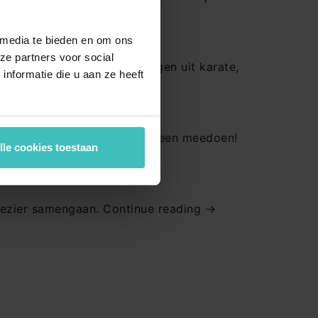
MyLife Rotterdam Terbregge
MyLife Terborg
 media te bieden en om ons
ze partners voor social
MyLife Tilburg
vechtkunsten met bewegingen uit karate,
nformatie die u aan ze heeft
en…
MyLife Velp
cht
MyLife Voorschoten
MyLife Wageningen
 MyZumba les ziet, wil je meteen meedoen!
lle cookies toestaan
plezier samengaan. Continue reading →