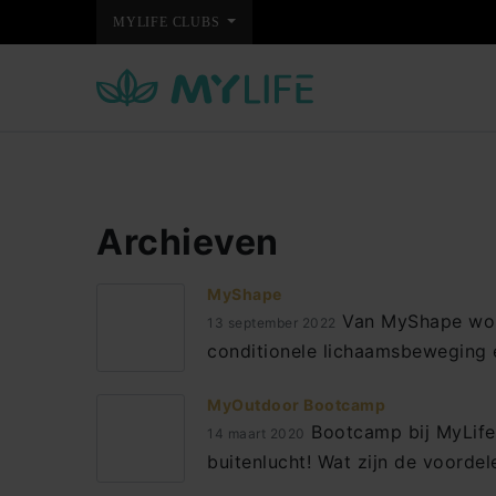
MYLIFE CLUBS
Archieven
MyShape
Van MyShape word 
13 september 2022
conditionele lichaamsbeweging 
MyOutdoor Bootcamp
Bootcamp bij MyLife!
14 maart 2020
buitenlucht! Wat zijn de voorde