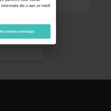
MyLife Tilburg
nformatie die u aan ze heeft
MyLife Velp
cht
MyLife Voorschoten
MyLife Wageningen
lle cookies toestaan