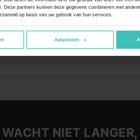
MyLife Goes
e. Deze partners kunnen deze gegevens combineren met andere i
a
MyLife Heemskerk
erzameld op basis van uw gebruik van hun services.
MyLife Hendrik-Ido-Amba
en
Aanpassen
A
oepslessen
WACHT NIET LANGER,