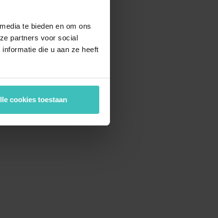
MyLife Rotterdam Terbregge
MyLife Terborg
 media te bieden en om ons
ze partners voor social
MyLife Tilburg
nformatie die u aan ze heeft
MyLife Velp
cht
MyLife Voorschoten
MyLife Wageningen
lle cookies toestaan