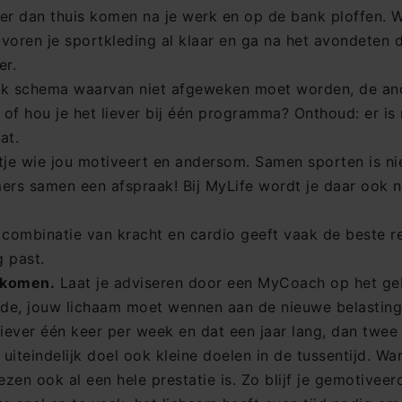
jker dan thuis komen na je werk en op de bank ploffen.
e voren je sportkleding al klaar en ga na het avondeten 
er.
k schema waarvan niet afgeweken moet worden, de ander 
of hou je het liever bij één programma? Onthoud: er is
at.
e wie jou motiveert en andersom. Samen sporten is niet
rs samen een afspraak! Bij MyLife wordt je daar ook n
combinatie van kracht en cardio geeft vaak de beste r
g past.
e komen.
Laat je adviseren door een MyCoach op het geb
de, jouw lichaam moet wennen aan de nieuwe belasting.
iever één keer per week en dat een jaar lang, dan twee
 uiteindelijk doel ook kleine doelen in de tussentijd. W
ezen ook al een hele prestatie is. Zo blijf je gemotivee