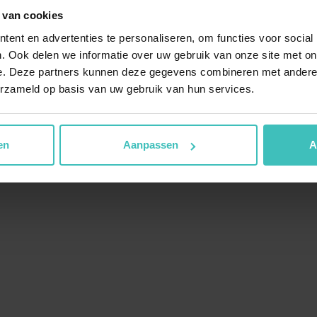
pe
MyLife Dronten
 van cookies
a
MyLife Drunen
ent en advertenties te personaliseren, om functies voor social
. Ook delen we informatie over uw gebruik van onze site met on
MyLife Goes
e. Deze partners kunnen deze gegevens combineren met andere i
a
MyLife Heemskerk
erzameld op basis van uw gebruik van hun services.
MyLife Hendrik-Ido-Amba
en
Aanpassen
A
oepslessen