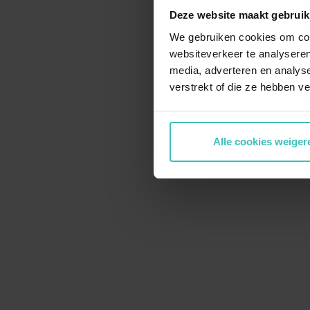
Friends & Family Programma
MySha
Deze website maakt gebruik
Bedrijfsfitness
Yin Yog
We gebruiken cookies om cont
websiteverkeer te analyseren
Trainingsdoelen
MyAbs
media, adverteren en analys
Faciliteiten
MyYog
verstrekt of die ze hebben v
Openingstijden feestdagen
MyRide
Inspiratie
XCORE
Alle cookies weiger
Alle gr
CONTACT
Contactformulier
Vacatures & Stages
FAQ
Algemene voorwaarden