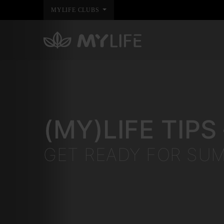
MYLIFE CLUBS
(MY)LIFE TIP
GET READY FOR SU