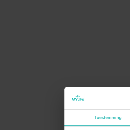
LEDEN INFORMATIE
GROE
Abonnementen
BodyP
Begeleiding op maat
MyPilat
Lesrooster & Reserveren
Hatha 
Over Mylife
Les Mill
Toestemming
MyLife Webshop
MyZum