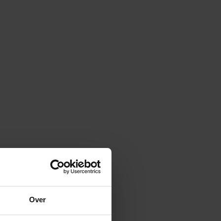
MyLife Hoofddorp
MyLife Mill
MyLife Oostvoorne
MyLife Purmerend
Over
MyLife Rotterdam aan de Maas