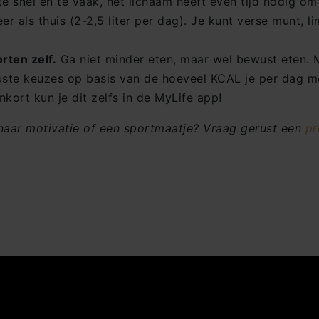
te snel en te vaak, het lichaam heeft even tijd nodig om
er als thuis (2-2,5 liter per dag). Je kunt verse munt, 
rten zelf.
Ga niet minder eten, maar wel bewust eten. M
ste keuzes op basis van de hoeveel KCAL je per dag moe
kort kun je dit zelfs in de MyLife app!
k naar motivatie of een sportmaatje? Vraag gerust een
pr