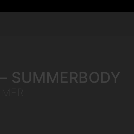
S – SUMMERBODY
MMER!