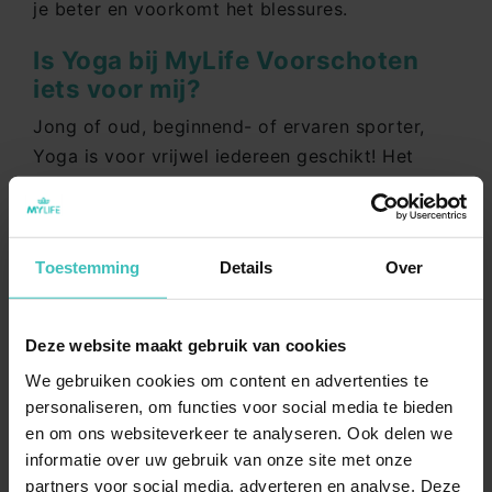
je beter en voorkomt het blessures.
Is Yoga bij MyLife Voorschoten
iets voor mij?
Jong of oud, beginnend- of ervaren sporter,
Yoga is voor vrijwel iedereen geschikt! Het
niveau pas je aan aan jouw persoonlijke
mogelijkheden. De Yoga instructeurs van
MyLife geven je graag advies en tips. Onze
Toestemming
Details
Over
ervaring is dat met een paar persoonlijke
aanpassingen, iedereen met Yoga mee kan
doen.
Deze website maakt gebruik van cookies
Ervaar Yoga zelf!
We gebruiken cookies om content en advertenties te
personaliseren, om functies voor social media te bieden
Ben je benieuwd of Yoga ook iets voor jou is?
en om ons websiteverkeer te analyseren. Ook delen we
Meld je dan aan voor een gratis proefles!
informatie over uw gebruik van onze site met onze
partners voor social media, adverteren en analyse. Deze