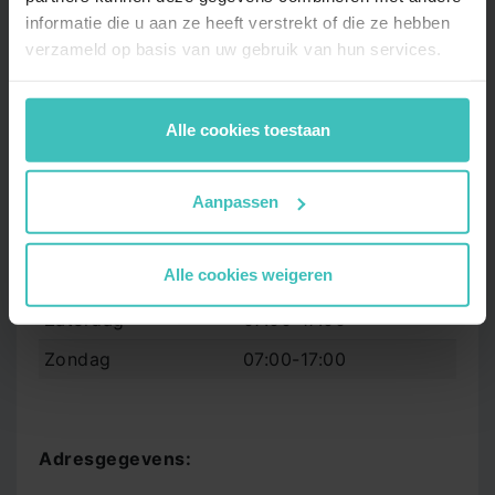
informatie die u aan ze heeft verstrekt of die ze hebben
verzameld op basis van uw gebruik van hun services.
Openingstijden:
Maandag
06:00-23:00
Alle cookies toestaan
Dinsdag
06:00-23:00
Woensdag
06:00-23:00
Aanpassen
Donderdag
06:00-23:00
Alle cookies weigeren
Vrijdag
06:00-22:00
Zaterdag
07:00-17:00
Zondag
07:00-17:00
Adresgegevens: