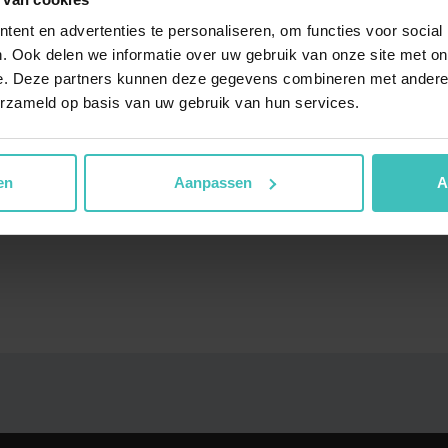
je meer kracht opbouwen? Of juist tot rust komen? Ons
a
MyLife Drunen
ent en advertenties te personaliseren, om functies voor social
ngen te realiseren. MyLife Drunen helpt veel sporters ui
. Ook delen we informatie over uw gebruik van onze site met on
MyLife Goes
 Heusden, Wijk en Aalburg en Waalwijk in de behoefte o
e. Deze partners kunnen deze gegevens combineren met andere i
a
MyLife Heemskerk
n.
erzameld op basis van uw gebruik van hun services.
MyLife Hendrik-Ido-Amba
essruimte ook graag op weg bij het behalen van uw
ngszone, krachtzone en uitgebreide fitnessapparatuur
en
Aanpassen
A
oepslessen
lijkheden.