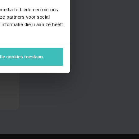
MyLife Terborg
 media te bieden en om ons
t
ze partners voor social
MyLife Tilburg
m
nformatie die u aan ze heeft
MyLife Velp
cht
MyLife Voorschoten
MyLife Wageningen
lle cookies toestaan