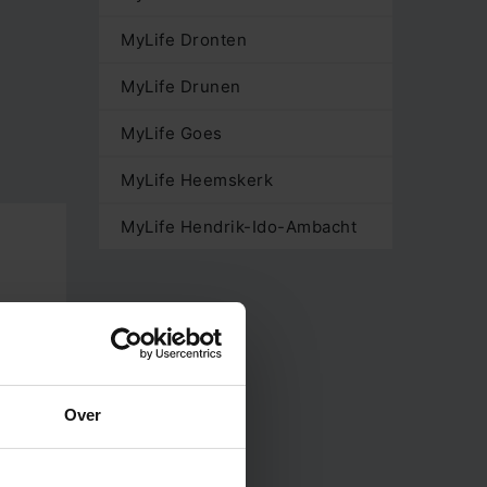
MyLife Dronten
MyLife Drunen
MyLife Goes
MyLife Heemskerk
MyLife Hendrik-Ido-Ambacht
MyLife Hoofddorp
MyLife Mill
MyLife Oostvoorne
MyLife Purmerend
Over
MyLife Rotterdam aan de Maas
MyLife Rotterdam Terbregge