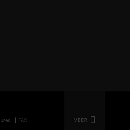
MEER
tures
FAQ