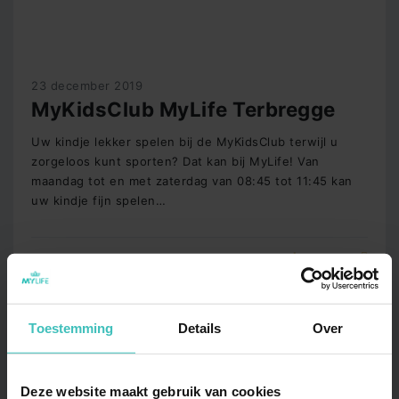
23 december 2019
MyKidsClub MyLife Terbregge
Uw kindje lekker spelen bij de MyKidsClub terwijl u
zorgeloos kunt sporten? Dat kan bij MyLife! Van
maandag tot en met zaterdag van 08:45 tot 11:45 kan
uw kindje fijn spelen…
Lees meer
Toestemming
Details
Over
Deze website maakt gebruik van cookies