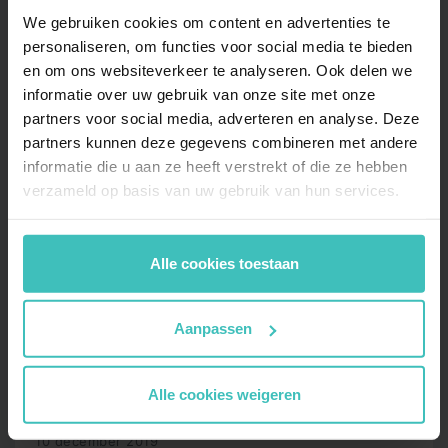
We gebruiken cookies om content en advertenties te
personaliseren, om functies voor social media te bieden
10 december 2019
en om ons websiteverkeer te analyseren. Ook delen we
Bokslessen van de
informatie over uw gebruik van onze site met onze
wereldkampioen Edson Fortes
partners voor social media, adverteren en analyse. Deze
partners kunnen deze gegevens combineren met andere
Tekst volgt…
informatie die u aan ze heeft verstrekt of die ze hebben
verzameld op basis van uw gebruik van hun services.
Lees meer
Alle cookies toestaan
Aanpassen
Alle cookies weigeren
10 december 2019